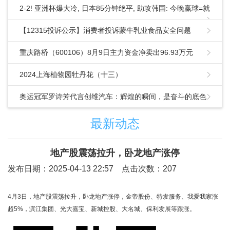
2-2! 亚洲杯爆大冷, 日本85分钟绝平, 助攻韩国: 今晚赢球=就
提前出线
【12315投诉公示】消费者投诉蒙牛乳业食品安全问题
重庆路桥（600106）8月9日主力资金净卖出96.93万元
2024上海植物园牡丹花（十三）
奥运冠军罗诗芳代言创维汽车：辉煌的瞬间，是奋斗的底色
最新动态
地产股震荡拉升，卧龙地产涨停
发布日期：2025-04-13 22:57 点击次数：207
4月3日，地产股震荡拉升，卧龙地产涨停，金帝股份、特发服务、我爱我家涨
超5%，滨江集团、光大嘉宝、新城控股、大名城、保利发展等跟涨。