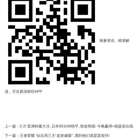
海量资讯、精准解
读，尽在新浪财经APP
上一篇：
2-2! 亚洲杯爆大冷, 日本85分钟绝平, 助攻韩国: 今晚赢球=就提前出线
下一篇：
王者荣耀: 钻石局三大“皮肤威慑”, 遇到他们请瑟瑟发抖!