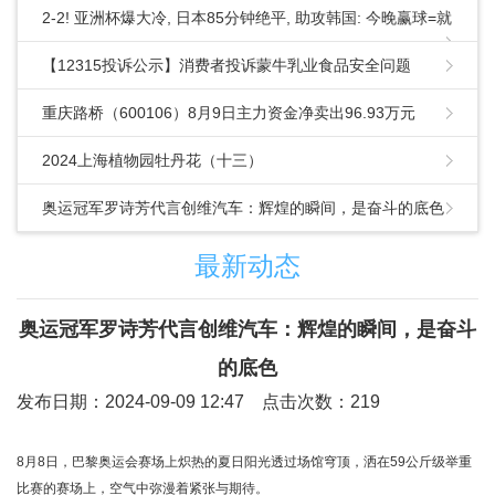
2-2! 亚洲杯爆大冷, 日本85分钟绝平, 助攻韩国: 今晚赢球=就
提前出线
【12315投诉公示】消费者投诉蒙牛乳业食品安全问题
重庆路桥（600106）8月9日主力资金净卖出96.93万元
2024上海植物园牡丹花（十三）
奥运冠军罗诗芳代言创维汽车：辉煌的瞬间，是奋斗的底色
最新动态
奥运冠军罗诗芳代言创维汽车：辉煌的瞬间，是奋斗
的底色
发布日期：2024-09-09 12:47 点击次数：219
8月8日，巴黎奥运会赛场上炽热的夏日阳光透过场馆穹顶，洒在59公斤级举重
比赛的赛场上，空气中弥漫着紧张与期待。