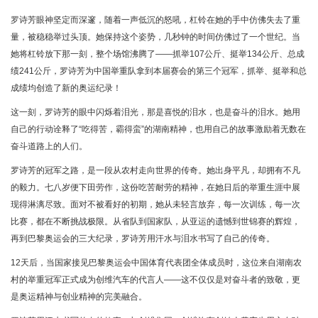
罗诗芳眼神坚定而深邃，随着一声低沉的怒吼，杠铃在她的手中仿佛失去了重
量，被稳稳举过头顶。她保持这个姿势，几秒钟的时间仿佛过了一个世纪。当
她将杠铃放下那一刻，整个场馆沸腾了——抓举107公斤、挺举134公斤、总成
绩241公斤，罗诗芳为中国举重队拿到本届赛会的第三个冠军，抓举、挺举和总
成绩均创造了新的奥运纪录！
这一刻，罗诗芳的眼中闪烁着泪光，那是喜悦的泪水，也是奋斗的泪水。她用
自己的行动诠释了“吃得苦，霸得蛮”的湖南精神，也用自己的故事激励着无数在
奋斗道路上的人们。
罗诗芳的冠军之路，是一段从农村走向世界的传奇。她出身平凡，却拥有不凡
的毅力。七八岁便下田劳作，这份吃苦耐劳的精神，在她日后的举重生涯中展
现得淋漓尽致。面对不被看好的初期，她从未轻言放弃，每一次训练，每一次
比赛，都在不断挑战极限。从省队到国家队，从亚运的遗憾到世锦赛的辉煌，
再到巴黎奥运会的三大纪录，罗诗芳用汗水与泪水书写了自己的传奇。
12天后，当国家接见巴黎奥运会中国体育代表团全体成员时，这位来自湖南农
村的举重冠军正式成为创维汽车的代言人——这不仅仅是对奋斗者的致敬，更
是奥运精神与创业精神的完美融合。