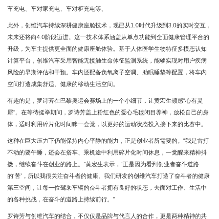
车充电、车对家充电、车对柜充电等。
此外，创维汽车持续深耕健康座舱技术，现已从1.0时代升级到3.0的实时交互，
未来还将向4.0阶段迈进。这一技术体系涵盖从单点功能到全面健康管理平台的
升级，为车主提供更全面的健康座舱体验。基于人体医学生物特征多模态认知
计算平台，创维汽车采用智能无接触生命体征监测系统，能够实现对用户疾病
风险的早期评估和干预。车内还配备负氧离子空调、助眠睡垫等配置，将车内
空间打造成集舒适、健康的移动生活空间。
有趣的是，罗诗芳在巴黎奥运会赛场上的一个小细节，让黄宏生顿感“心有灵
犀”。在等待挺举期间，罗诗芳盖上粉红色的爱心毛毯闭目养神，放松自己的身
体，适时利用碎片化时间眯一会觉，以更好的运动状态投入接下来的比赛中。
这种在巨大压力下仍能保持内心平静的能力，正是创业者所需要的。“我是雷打
不动的要午睡，还会在搭车、乘机途中利用碎片化时间休息，一觉醒来精神抖
擞，继续奋斗在创业的路上。”黄宏生表示，“正是因为看到创业者奋斗道路
的‘苦’，所以我很关注奋斗者的健康。我们研发的创维汽车打造了奋斗者的健康
第三空间，让每一位驾乘车辆的奋斗者拥有良好的状态，去面对工作、生活中
的各种挑战，在奋斗的道路上持续前行。”
罗诗芳与创维汽车的结合，不仅仅是品牌与代言人的合作，更是两种精神的共