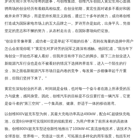
罗诗芳用汗水书写传奇的故事，与创维集团、创维汽车创始人黄宏生用心血驰
骋商场的创业经历有着颇高相似度。在创业初期，黄宏生面对诸多不看好和困
难并未停下脚步，而是坚持长期主义路线，通过三十多年的努力，成功将创维
打造成为国际家电市场上的五大品牌之一。罗诗芳亦是如此，出身平凡，凭借
坚定的意志和不懈的努力，从农村走出去，在国际赛场灿烂绽放。
“创业非常像举重，成功者一定是举起‘不可能的任务’，否则在海量的选择中用户
怎么会发现你呢？”黄宏生对罗诗芳的冠军之路深有感触。他回忆道，“我当年下
海创业一开始也不被人看好，但我并没有停下自己的脚步。眼下二次创业进入
新能源汽车行业也是在不被看好的情况下选择跨界造车，进入一个陌生的行
业，加之面临新能源汽车市场日益内卷的竞争，每发展一步都像举起千斤重
担，但我们坚持下来了。”
黄宏生深知创业的不易，时间就是金钱，也对每一个奋斗者在路上所承受的压
力与疲惫，感同身受。因此，创维汽车的目标是不仅仅要打造一辆汽车，它更
是奋斗者的“第三空间”，一个集高效、健康、舒适于一体的移动港湾。
以创维800V超充车型为例，其最大充电功率高达490kW，配合4C超级快充电
池，仅需8分钟便可实现800里的续航里程，为用户带来了前所未有的高效体
验。创维800V超充车型还创新性地推出了100kW-4C直流放电技术，该技术为
全球首创、世界唯一。凭借这一技术，可拓展出多样化的用车场景，包括车对