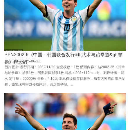
PFN2002-6《中国－韩国联合发行&lt;武术与跆拳道&gt;邮
发布日期：2025-06-23
票》纪念封
图片 图片 发行日期：2002/11/20 全套枚数：1枚 贴票内容：贴2002-26《武术
与跆拳道》邮票1枚，另贴韩国邮票1枚 规格：208×110mm 封、戳设计者：胡
水 发行量：60000枚 售价：4.10元 本站仅提供存储服务，所有内容均由用户发
布，如发现有害或侵权内容，请点击举报。...