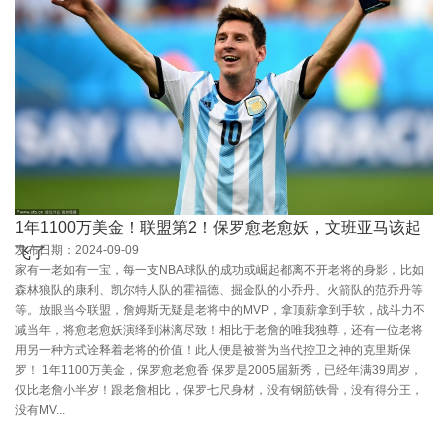
1年1100万美金！联盟第2！保罗愈老愈妖，文班亚马该起
发布日期：2024-09-09
飞了
家有一老如有一宝，每一支NBA球队的成功或崛起都离不开老将的身影，比如
森林狼队的康利、凯尔特人队的霍福德、掘金队的小乔丹、火箭队的范乔丹等
等。放眼当今联盟，詹姆斯无疑是老将中的MVP，拿顶薪拿到手软，战斗力不
减当年，将愈老愈妖演绎到淋漓尽致！相比于老詹的唯我独尊，还有一位老将
用另一种方式诠释着老将的价值！此人便是被誉为当代控卫之神的克里斯保
罗！ 1年1100万美金，保罗愈老愈香 保罗是2005届新秀，已经年满39周岁，
仅比老詹小半岁！跟老詹相比，保罗七尺身材，没有钢筋铁骨，没有得分王，
没有MV...