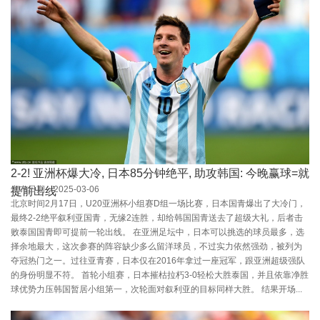
2-2! 亚洲杯爆大冷, 日本85分钟绝平, 助攻韩国: 今晚赢球=就
发布日期：2025-03-06
提前出线
北京时间2月17日，U20亚洲杯小组赛D组一场比赛，日本国青爆出了大冷门，
最终2-2绝平叙利亚国青，无缘2连胜，却给韩国国青送去了超级大礼，后者击
败泰国国青即可提前一轮出线。 在亚洲足坛中，日本可以挑选的球员最多，选
择余地最大，这次参赛的阵容缺少多么留洋球员，不过实力依然强劲，被列为
夺冠热门之一。过往亚青赛，日本仅在2016年拿过一座冠军，跟亚洲超级强队
的身份明显不符。 首轮小组赛，日本摧枯拉朽3-0轻松大胜泰国，并且依靠净胜
球优势力压韩国暂居小组第一，次轮面对叙利亚的目标同样大胜。 结果开场...