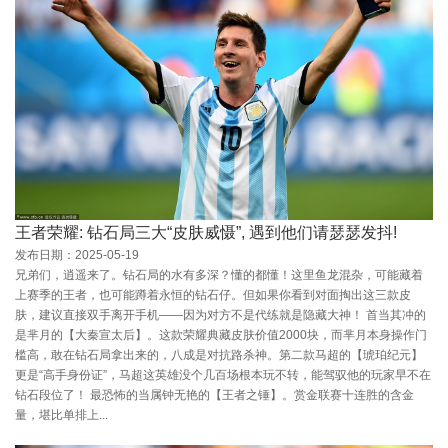
王者荣耀: 钻石局三大“皮肤威慑”, 遇到他们请瑟瑟发抖!
发布日期：2025-05-19
兄弟们，逍遥来了。钻石局的水有多深？懂的都懂！这里鱼龙混杂，可能藏着
上赛季的王者，也可能蹲着永恒的钻石仔。但如果你看到对面掏出这三款皮
肤，建议直接双手离开手机——因为对方不是代练就是隐藏大神！ 首当其冲的
是芈月的【大秦宣太后】。这款荣耀典藏皮肤价值2000块，而芈月本身操作门
槛高，敢在钻石局拿出来的，八成是对抗路杀神。第二款马超的【琥珀纪元】
更是“高手身份证”，马超这英雄没个几百场根本玩不转，能驾驭他的玩家早不在
钻石段位了！ 最恐怖的当属钟无艳的【王者之锤】。赏金联赛十连胜的含金
量，堪比单排上...