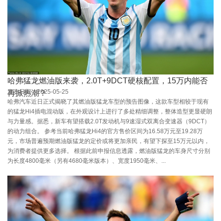
哈弗猛龙燃油版来袭，2.0T+9DCT硬核配置，15万内能否
发布日期：2025-05-25
再掀热潮？
哈弗汽车近日正式揭晓了其燃油版猛龙车型的预告图像，这款车型相较于现有
的猛龙Hi4插电混动版，在外观设计上进行了多处精细调整，整体造型更显硬朗
与力量感。据悉，新车有望搭载2.0T发动机与9速湿式双离合变速器（9DCT）
的动力组合。 参考当前哈弗猛龙Hi4的官方售价区间为16.58万元至19.28万
元，市场普遍预期燃油版猛龙的定价或将更加亲民，有望下探至15万元以内，
为消费者提供更多选择。 根据此前申报信息透露，燃油版猛龙的车身尺寸分别
为长度4800毫米（另有4680毫米版本）、宽度1950毫米、...