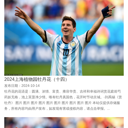
2024上海植物园牡丹花（十四）
发布日期：2024-10-14
牡丹花的花语是：圆满、浓情、富贵、雍容华贵、吉祥和幸福诗词赏花庭前芍
药妖无格，池上芙蕖净少情。唯有牡丹真国色，花开时节动京城。-刘禹锡《赏
牡丹》 图片 图片 图片 图片 图片 图片 图片 图片 图片 图片 本站仅提供存储服
务，所有内容均由用户发布，如发现有害或侵权内容，请点击举报。...