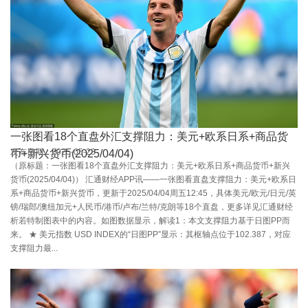
一张图看18个直盘外汇支撑阻力：美元+欧系日系+商品货
发布日期：2025-05-23
币+新兴货币(2025/04/04)
（原标题：一张图看18个直盘外汇支撑阻力：美元+欧系日系+商品货币+新兴
货币(2025/04/04)） 汇通财经APP讯——一张图看直盘支撑阻力：美元+欧系日
系+商品货币+新兴货币，更新于2025/04/04周五12:45，具体美元/欧元/日元/英
镑/瑞郎/澳纽加元+人民币/港币/卢布/兰特/克朗等18个直盘，更多详见汇通财经
析若特制图表中的内容。如图数据显示，解读1：本文支撑阻力基于日图PP而
来。 ★ 美元指数 USD INDEX的“日图PP”显示：其枢轴点位于102.387，对应
支撑阻力最...