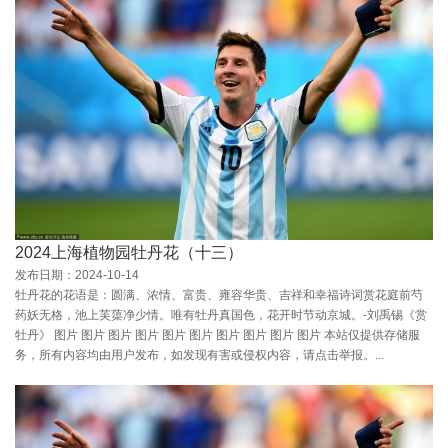
2024上海植物园牡丹花（十三）
发布日期：2024-10-14
牡丹花的花语是：圆满、浓情、富贵、雍容华贵、吉祥和幸福诗词赏花庭前芍
药妖无格，池上芙蕖净少情。唯有牡丹真国色，花开时节动京城。-刘禹锡《赏
牡丹》 图片 图片 图片 图片 图片 图片 图片 图片 图片 图片 本站仅提供存储服
务，所有内容均由用户发布，如发现有害或侵权内容，请点击举报。...