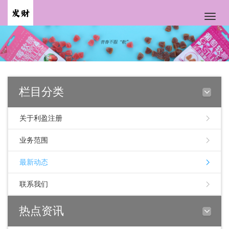
Toggle
naviga
栏目分类
关于利盈注册
业务范围
最新动态
联系我们
热点资讯