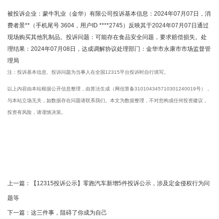
被投诉企业：蒙牛乳业（金华）有限公司投诉基本信息：2024年07月07日，消
费者景**（手机尾号 3604，用户ID ****2745）反映其于2024年07月07日通过
现场购买其他乳制品。投诉问题：可能存在食品安全问题，要求赔偿损失。处
理结果：2024年07月08日，达成调解协议处理部门：金华市永康市市场监督管
理局
注：投诉基本信息、投诉问题为当事人在全国12315平台投诉时自行填写。
以上内容由本站根据公开信息整理，由算法生成（网信算备310104345710301240019号），
与本站立场无关，如数据存在问题请联系我们。本文为数据整理，不对您构成任何投资建议，
投资有风险，请谨慎决策。
上一篇：
【12315投诉公示】零跑汽车新增5件投诉公示，涉及定金侵权行为问
题等
下一篇：
这三件事，阻碍了你成为自己