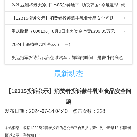
2-2! 亚洲杯爆大冷, 日本85分钟绝平, 助攻韩国: 今晚赢球=就
提前出线
【12315投诉公示】消费者投诉蒙牛乳业食品安全问题
重庆路桥（600106）8月9日主力资金净卖出96.93万元
2024上海植物园牡丹花（十三）
奥运冠军罗诗芳代言创维汽车：辉煌的瞬间，是奋斗的底色
最新动态
【12315投诉公示】消费者投诉蒙牛乳业食品安全问
题
发布日期：2024-07-14 04:40 点击次数：228
本站消息，根据12315消费者投诉信息公示平台数据，蒙牛乳业新增1件消费者
投诉公示，详情如下：